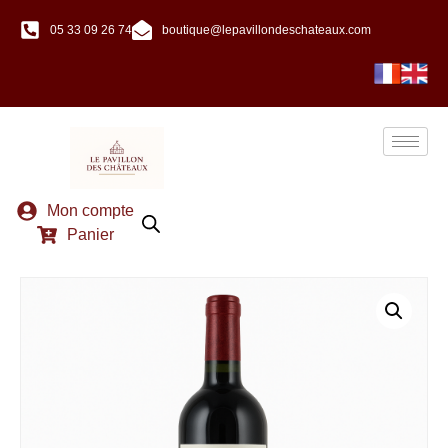
05 33 09 26 74
boutique@lepavillondeschateaux.com
Mon compte
Panier