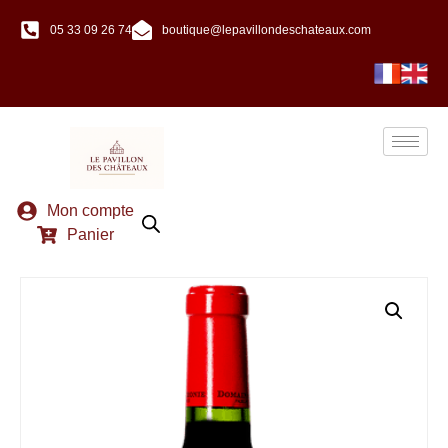
05 33 09 26 74
boutique@lepavillondeschateaux.com
Mon compte
Panier