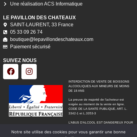
Une réalisation ACS Informatique
LE PAVILLON DES CHATEAUX
SAINT-LAURENT, 33 France
05 33 09 26 74
boutique@lepavillondeschateaux.com
Paiement sécurisé
SUIVEZ NOUS
INTERDICTION DE VENTE DE BOISSONS
ALCOOLIQUES AUX MINEURS DE MOINS
DE 18 ANS
La preuve de majorité de l’acheteur est
exigée au moment de la vente en ligne.
CODE DE LA SANTE PUBLIQUE, ART. L.
3342-1 et L.3353-3
L’ABUS D’ALCOOL EST DANGEREUX POUR
LA SANTÉ,
Notre site utilise des cookies pour vous garantir une bonne
À CONSOMMER AVEC MODÉRATION