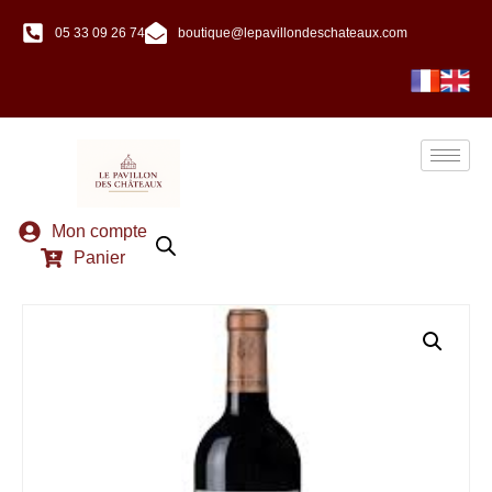
05 33 09 26 74
boutique@lepavillondeschateaux.com
Mon compte
Panier